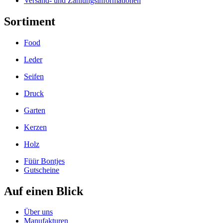
Versand- und Zahlungs­informationen
Sortiment
Food
Leder
Seifen
Druck
Garten
Kerzen
Holz
Füür Bontjes
Gutscheine
Auf einen Blick
Über uns
Manufakturen