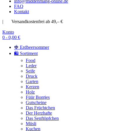
info@middenmang-online.de
FAQ
Kontakt
| Versandkostenfrei ab 49,– €
Konto
0 - 0,00 €
🍓 Erdbeersommer
🛍️ Sortiment
Food
Leder
Seife
Druck
Garten
Kerzen
Holz
Füür Bontjes
Gutscheine
Das Früchtchen
Der Herzhafte
Das Senftöpfchen
Müsli
Kuchen